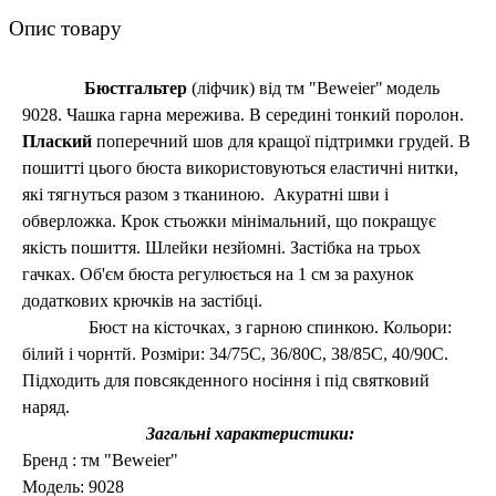
Опис товару
Бюстгальтер
(ліфчик) від тм
"Beweier"
модель
9028
. Чашка гарна мережива. В середині тонкий поролон.
Плаский
поперечний
шов для кращої підтримки грудей.
В
пошитті цього бюста використовуються еластичні нитки,
які тягнуться разом з тканиною. Акуратні шви і
обверложка. Крок стьожки мінімальний, що покращує
якість пошиття. Шлейки незйомні. Застібка на трьох
гачках. Об'єм бюста регулюється на 1 см за рахунок
додаткових крючків на застібці.
Бюст на кісточках, з гарною спинкою. Кольори:
білий і чорнтй. Розміри: 34/75С, 36/80С, 38/85С, 40/90С.
Підходить для повсякденного носіння і під святковий
наряд.
Загальні характеристики:
Бренд : тм
"Beweier"
Модель: 9028