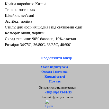
Країна виробник: Китай
Тип: на косточках
Шлейки: нез'ємні
Застібка: тройна
Стиль: для носіння щодня і під святковий одяг
Кольори: білий, чорний
Склад тканини: 90% бавовна, 10
% еластан
Розміри:
34/75С, 36/80С, 38/85С, 40/90С
Продовжити вибір
Угода користувача
Оплата і доставка
Корисні статті
Про нас
Контакти
Зв'язатися з нами можна:
+38(068)-173-61-33
kontakt@parys.com.ua