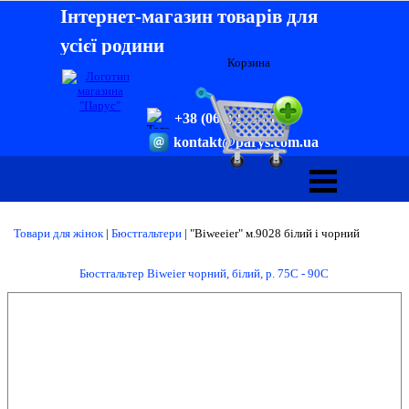
Інтернет-магазин товарів для
усієї родини
Корзина
+38 (068) 173-61-33
kontakt@parys.com.ua
Товари для жінок
|
Бюстгальтери
|
"Biweeier" м.9028 білий і чорний
Бюстгальтер Biweier чорний, білий, р. 75С - 90С