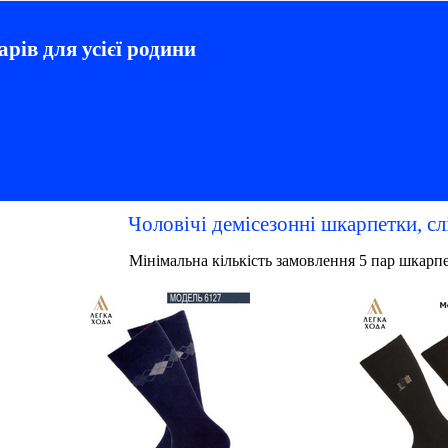
арів для усієї родини
Чоловічі демісезонні шкарпетки, сл
Мінімальна кількість замовлення 5 пар шкарп