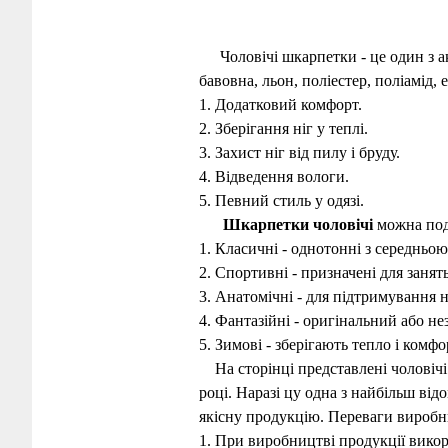
Чоловічі шкарпетки - це один з а
бавовна, льон, поліестер, поліамід,
1. Додатковий комфорт.
2. Зберігання ніг у теплі.
3. Захист ніг від пилу і бруду.
4. Відведення вологи.
5. Певний стиль у одязі.
Шкарпетки чоловічі
можна поді
1. Класичні - однотонні з середньо
2. Спортивні - призначені для занят
3. Анатомічні - для підтримування
4. Фантазійні - оригінальний або не
5. Зимові - зберігають тепло і комф
На сторінці представлені чоловічі 
році. Наразі цу одна з найбільш ві
якісну продукцію. Переваги виробн
1. При виробництві продукції викор