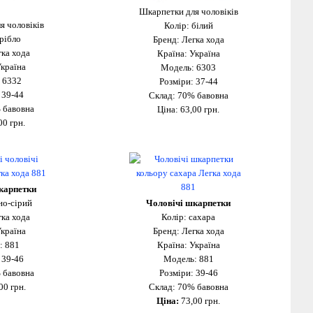
Шкарпетки для чоловіків
я чоловіків
Колір: білий
срібло
Бренд: Легка хода
гка хода
Країна: Україна
Україна
Модель: 6303
 6332
Розміри: 37-44
 39-44
Склад: 70% бавовна
 бавовна
Ціна: 63
,00 грн.
00 грн.
карпетки
но-сірий
Чоловічі шкарпетки
гка хода
Колір: сахара
Україна
Бренд: Легка хода
: 881
Країна: Україна
 39-46
Модель: 881
 бавовна
Розміри: 39-46
00 грн.
Склад: 70% бавовна
Ціна:
73,00 грн.