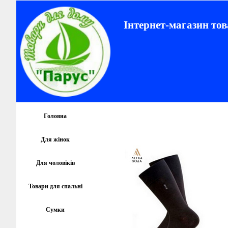
Інтернет-магазин тов
Головна
Для жінок
Для чоловіків
Товари для спальні
Сумки