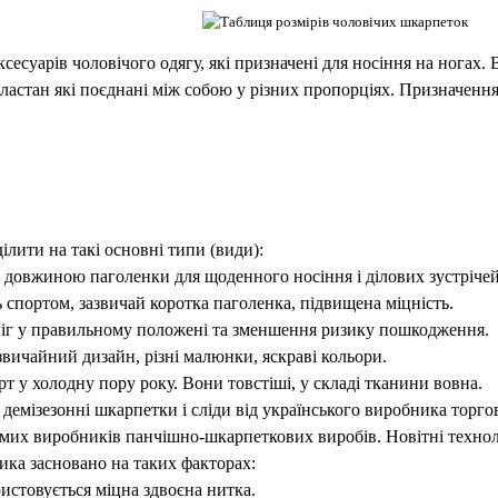
ксесуарів чоловічого одягу, які призначені для носіння на ногах.
 еластан які поєднані між собою у різних пропорціях. Призначення
лити на такі основні типи (види):
ю довжиною паголенки для щоденного носіння і ділових зустрічей
ь спортом, зазвичай коротка паголенка, підвищена міцність.
 ніг у правильному положені та зменшення ризику пошкодження.
звичайний дизайн, різні малюнки, яскраві кольори.
орт у холодну пору року. Вони товстіші, у складі тканини вовна.
демізезонні шкарпетки і сліди від українського виробника торг
домих виробників панчішно-шкарпеткових виробів. Новітні технол
ика засновано на таких факторах:
истовується міцна здвоєна нитка.