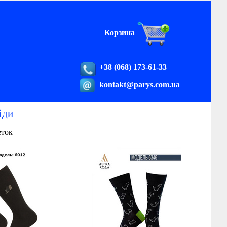
Корзина
+38 (068) 173-61-33
kontakt@parys.com.ua
іди
еток