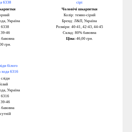
карпетки
Чоловічі шкарпетки
чорний
Колір: темно-сірий
ода, Україна
Бренд: Л&П, Україна
 6338
Розміри: 40-41, 42-43, 44-45
 39-46
Склад: 80% бавовна
 бавовна
Ціна:
46,00 грн.
00 грн.
 сліди
білий
ода, Україна
 6316
 39-46
 бавовна
дсутній