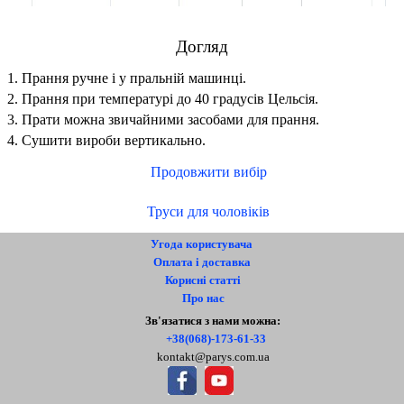
Догляд
1. Прання ручне і у пральній машинці.
2. Прання при температурі до 40 градусів Цельсія.
3. Прати можна звичайними засобами для прання.
4. Сушити вироби вертикально.
Продовжити вибір
Труси для чоловіків
Угода користувача
Оплата і доставка
Корисні статті
Про нас
Контакти
Зв'язатися з нами можна:
+38(068)-173-61-33
kontakt@parys.com.ua