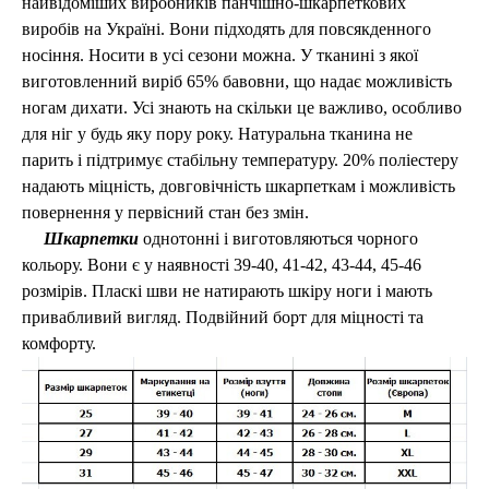
найвідоміших виробників панчішно-шкарпеткових
виробів на Україні. Вони підходять для повсякденного
носіння. Носити в усі сезони можна. У тканині з якої
виготовленний виріб 65% бавовни, що надає можливість
ногам дихати. Усі знають на скільки це важливо, особливо
для ніг у будь яку пору року. Натуральна тканина не
парить і підтримує стабільну температуру. 20% поліестеру
надають міцність, довговічність шкарпеткам і можливість
повернення у первісний стан без змін.
Шкарпетки
о
днотонні і
виготовляються чорного
кольору
. Вони є у наявності 39-40, 41-42, 43-44, 45-46
розмірів. Пласкі шви не натирають шкіру ноги і мають
привабливий вигляд.
Подвійний борт для міцності та
комфорту.