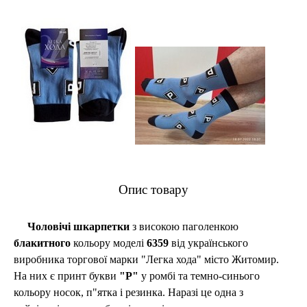
Опис товару
Чоловічі шкарпетки
з високою паголенкою
блакитного
кольору
моделі
6359
від українського
виробника торгової марки "Легка хода" місто Житомир.
На них є
принт букви
"Р"
у ромбі та темно-синього
кольору
носок, п"ятка і резинка.
Наразі це одна з