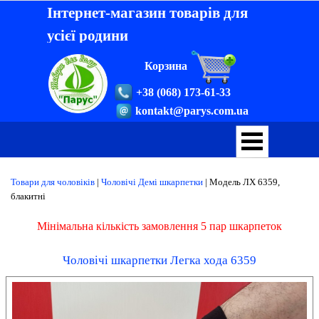
Інтернет-магазин товарів для
усієї родини
Корзина
+38 (068) 173-61-33
kontakt@parys.com.ua
Товари для чоловіків
|
Чоловічі Демі шкарпетки
|
Модель ЛХ 6359,
блакитні
Мінімальна кількість замовлення 5 пар шкарпеток
Чоловічі шкарпетки Легка хода 6359