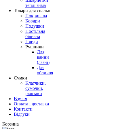
Шкарпетки
теплі зима
Товари для спальні
Покривала
Ковдри
Подушки
Постільна
білизна
Пледи
Рушники
Для
ванни
(лазні)
Для
обличчя
Сумки
Клатчики,
сумочки,
рюкзаки
Взуття
Оплата і доставка
Контакти
Відгуки
Корзина