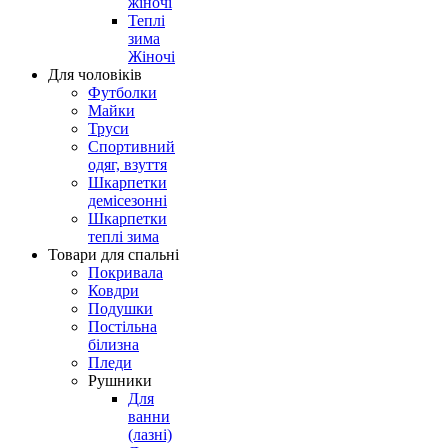
жіночі
Теплі
зима
Жіночі
Для чоловіків
Футболки
Майки
Труси
Спортивний
одяг, взуття
Шкарпетки
демісезонні
Шкарпетки
теплі зима
Товари для спальні
Покривала
Ковдри
Подушки
Постільна
білизна
Пледи
Рушники
Для
ванни
(лазні)