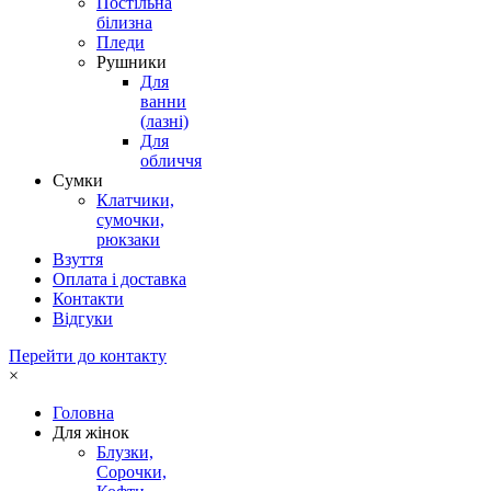
Постільна
білизна
Пледи
Рушники
Для
ванни
(лазні)
Для
обличчя
Сумки
Клатчики,
сумочки,
рюкзаки
Взуття
Оплата і доставка
Контакти
Відгуки
Перейти до контакту
×
Головна
Для жінок
Блузки,
Сорочки,