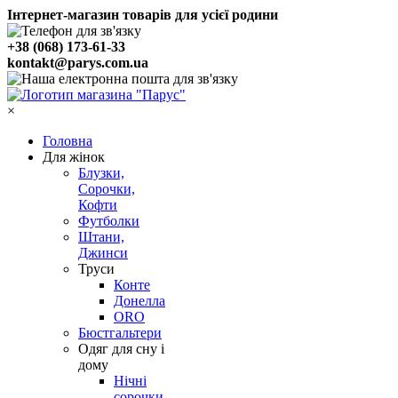
Інтернет-магазин товарів для усієї родини
+38 (068) 173-61-33
kontakt@parys.com.ua
×
Головна
Для жінок
Блузки,
Сорочки,
Кофти
Футболки
Штани,
Джинси
Труси
Конте
Донелла
ORO
Бюстгальтери
Одяг для сну і
дому
Нічні
сорочки