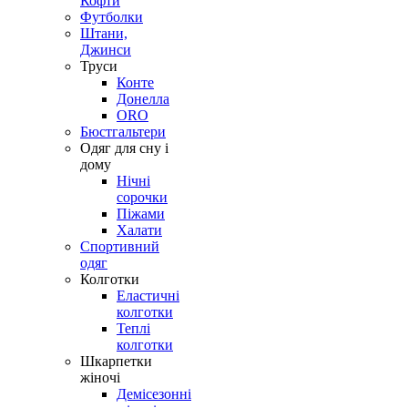
Кофти
Футболки
Штани,
Джинси
Труси
Конте
Донелла
ORO
Бюстгальтери
Одяг для сну і
дому
Нічні
сорочки
Піжами
Халати
Спортивний
одяг
Колготки
Еластичні
колготки
Теплі
колготки
Шкарпетки
жіночі
Демісезонні