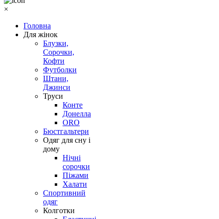
×
Головна
Для жінок
Блузки,
Сорочки,
Кофти
Футболки
Штани,
Джинси
Труси
Конте
Донелла
ORO
Бюстгальтери
Одяг для сну і
дому
Нічні
сорочки
Піжами
Халати
Спортивний
одяг
Колготки