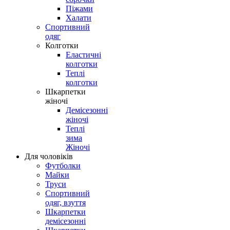
Піжами
Халати
Спортивний
одяг
Колготки
Еластичні
колготки
Теплі
колготки
Шкарпетки
жіночі
Демісезонні
жіночі
Теплі
зима
Жіночі
Для чоловіків
Футболки
Майки
Труси
Спортивний
одяг, взуття
Шкарпетки
демісезонні