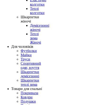
Еластичні
колготки
Теплі
колготки
Шкарпетки
жіночі
Демісезонні
жіночі
Теплі
зима
Жіночі
Для чоловіків
Футболки
Майки
Труси
Спортивний
одяг, взуття
Шкарпетки
демісезонні
Шкарпетки
теплі зима
Товари для спальні
Покривала
Ковдри
Подушки