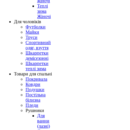
жіночі
Теплі
зима
Жіночі
Для чоловіків
Футболки
Майки
Труси
Спортивний
одяг, взуття
Шкарпетки
демісезонні
Шкарпетки
теплі зима
Товари для спальні
Покривала
Ковдри
Подушки
Постільна
білизна
Пледи
Рушники
Для
ванни
(лазні)