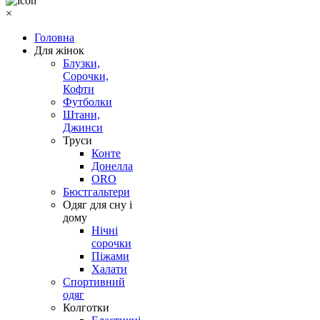
×
Головна
Для жінок
Блузки,
Сорочки,
Кофти
Футболки
Штани,
Джинси
Труси
Конте
Донелла
ORO
Бюстгальтери
Одяг для сну і
дому
Нічні
сорочки
Піжами
Халати
Спортивний
одяг
Колготки