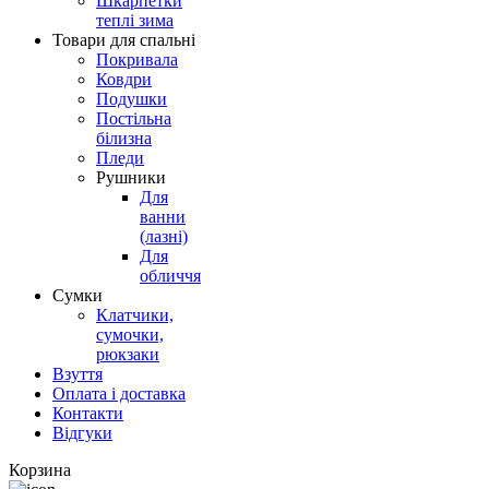
Шкарпетки
теплі зима
Товари для спальні
Покривала
Ковдри
Подушки
Постільна
білизна
Пледи
Рушники
Для
ванни
(лазні)
Для
обличчя
Сумки
Клатчики,
сумочки,
рюкзаки
Взуття
Оплата і доставка
Контакти
Відгуки
Корзина