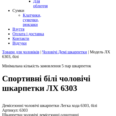
Для
обличчя
Сумки
Клатчики,
сумочки,
рюкзаки
Взуття
Оплата і доставка
Контакти
Відгуки
Товари для чоловіків
|
Чоловічі Демі шкарпетки
|
Модель ЛХ
6303, білі
Мінімальна кількість замовлення 5 пар шкарпеток
Спортивні білі чоловічі
шкарпетки ЛХ 6303
Демісезонні чоловічі шкарпетки Легка хода 6303, білі
Артикул: 6303
Шкарпетки чоловічі демісезонні однотонні