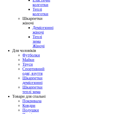
Еластичні
колготки
Теплі
колготки
Шкарпетки
жіночі
Демісезонні
жіночі
Теплі
зима
Жіночі
Для чоловіків
Футболки
Майки
Труси
Спортивний
одяг, взуття
Шкарпетки
демісезонні
Шкарпетки
теплі зима
Товари для спальні
Покривала
Ковдри
Подушки