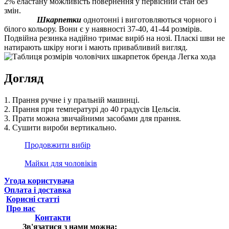
2% еластану можливість повернення у первісний стан без
змін.
Шкарпетки
о
днотонні і
виготовляються чорного і
білого
кольору
. Вони є у наявності 37-40, 41-44 розмірів.
Подвійна резинка надійно тримає виріб на нозі. Пласкі шви не
натирають шкіру ноги і мають привабливий вигляд.
Догляд
1. Прання ручне і у пральній машинці.
2. Прання при температурі до 40 градусів Цельсія.
3. Прати можна звичайними засобами для прання.
4. Сушити вироби вертикально.
Продовжити вибір
Майки для чоловіків
Угода користувача
Оплата і доставка
Корисні статті
Про нас
Контакти
Зв'язатися з нами можна: