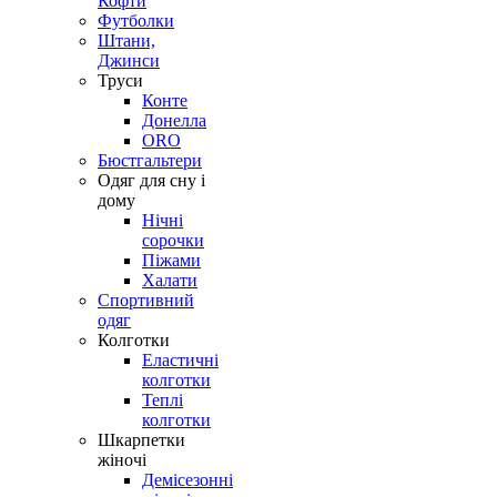
Кофти
Футболки
Штани,
Джинси
Труси
Конте
Донелла
ORO
Бюстгальтери
Одяг для сну і
дому
Нічні
сорочки
Піжами
Халати
Спортивний
одяг
Колготки
Еластичні
колготки
Теплі
колготки
Шкарпетки
жіночі
Демісезонні