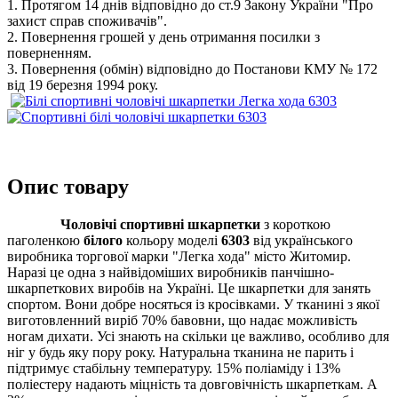
1. Протягом 14 днів відповідно до ст.9 Закону України "Про
захист справ споживачів".
2. Повернення грошей у день отримання посилки з
поверненням.
3. Повернення (обмін) відповідно до Постанови КМУ № 172
від 19 березня 1994 року.
Опис товару
Чоловічі спортивні шкарпетки
з короткою
паголенкою
білого
кольору моделі
6303
від українського
виробника торгової марки "Легка хода" місто Житомир.
Наразі це одна з найвідоміших виробників панчішно-
шкарпеткових виробів на Україні. Це шкарпетки для занять
спортом. Вони добре носяться із кросівками. У тканині з якої
виготовленний виріб 70% бавовни, що надає можливість
ногам дихати. Усі знають на скільки це важливо, особливо для
ніг у будь яку пору року. Натуральна тканина не парить і
підтримує стабільну температуру. 15% поліаміду і 13%
поліестеру надають міцність та довговічність шкарпеткам. А