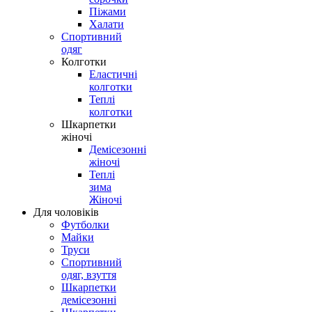
Піжами
Халати
Спортивний
одяг
Колготки
Еластичні
колготки
Теплі
колготки
Шкарпетки
жіночі
Демісезонні
жіночі
Теплі
зима
Жіночі
Для чоловіків
Футболки
Майки
Труси
Спортивний
одяг, взуття
Шкарпетки
демісезонні