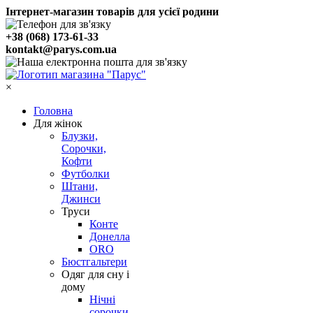
Інтернет-магазин товарів для усієї родини
+38 (068) 173-61-33
kontakt@parys.com.ua
×
Головна
Для жінок
Блузки,
Сорочки,
Кофти
Футболки
Штани,
Джинси
Труси
Конте
Донелла
ORO
Бюстгальтери
Одяг для сну і
дому
Нічні
сорочки