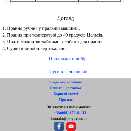
Догляд
1. Прання ручне і у пральній машинці.
2. Прання при температурі до 40 градусів Цельсія.
3. Прати можна звичайними засобами для прання.
4. Сушити вироби вертикально.
Продовжити вибір
Труси для чоловіків
Угода користувача
Оплата і доставка
Корисні статті
Про нас
Контакти
Зв'язатися з нами можна:
+38(068)-173-61-33
kontakt@parys.com.ua