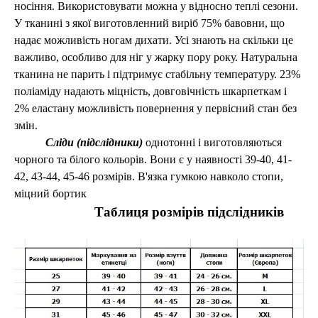
носіння. Використовувати можна у відносно теплі сезони.
У тканині з якої виготовленний виріб 75% бавовни, що
надає можливість ногам дихати. Усі знають на скільки це
важливо, особливо для ніг у жарку пору року. Натуральна
тканина не парить і підтримує стабільну температуру. 23%
поліаміду надають міцність, довговічність шкарпеткам і
2% еластану можливість повернення у первісний стан без
змін.
Сліди (підслідники)
о
днотонні і
виготовляються
чорного та білого
кольорів
. Вони є у наявності 39-40, 41-
42, 43-44, 45-46 розмірів. В
'язка гумкою навколо стопи,
міцний бортик
Таблиця розмірів підслідників