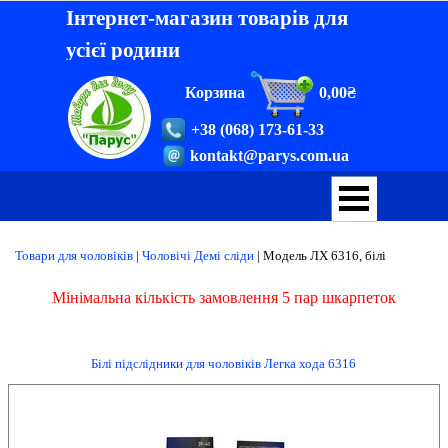
Інтернет-магазин товарів для
усієї родини
Корзина
0,00₴
+38 (068) 173-61-33
kontakt@parys.com.ua
Товари для чоловіків
|
Чоловічі Демі сліди
|
Модель ЛХ 6316, білі
Мінімальна кількість замовлення 5 пар шкарпеток
Білі підслідники для чоловіків Легка хода 6316