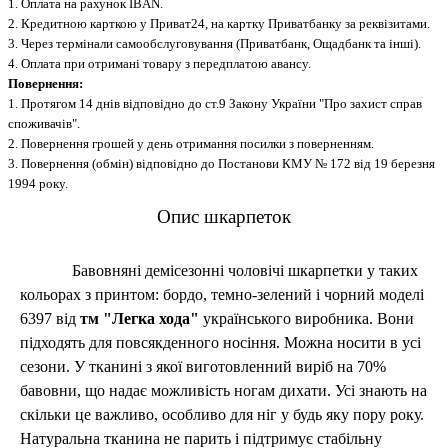
1. Оплата на рахунок IBAN.
2. Кредитною карткою у Приват24, на картку Приватбанку за реквізитами.
3. Через термінали самообслуговування (Приватбанк, Ощадбанк та інші).
4. Оплата при отримані товару з передплатою авансу.
Повернення:
1. Протягом 14 днів відповідно до ст.9 Закону України "Про захист справ
споживачів".
2. Повернення грошей у день отримання посилки з поверненням.
3. Повернення (обмін) відповідно до Постанови КМУ № 172 від 19 березня
1994 року.
Опис шкарпеток
Бавовняні демісезонні чоловічі шкарпетки у таких
кольорах з принтом:
бордо, темно-зелений
і чорний
моделі
6397 від
тм "Легка хода"
українського виробника.
Вони
підходять для повсякденного носіння. Можна носити в усі
сезони. У тканині з якої виготовленний виріб на 70%
бавовни, що надає можливість ногам дихати. Усі знають на
скільки це важливо, особливо для ніг у будь яку пору року.
Натуральна тканина не парить і підтримує стабільну