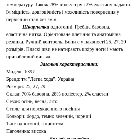
температуру. Також 28% поліестеру і 2% еластану надають
їм
міцність, довговічність
і можливість повернення у
первісний стан без змін.
Шкарпетки
о
днотонні.
Гребіна бавовна,
еластична нитка. Орієнтоване плетіння та анатомічна
резинка. Ручний контроль. Вони є у наявності 25, 27, 29
розмірів. Пласкі шви не натирають шкіру ноги і мають
привабливий вигляд.
Загальні характеристики:
Модель:
6397
Бренд:
тм "Легка хода", Україна
Розміри:
25, 27, 29
Склад: 70% бавовна,
28
% поліестер, 2% еластан
Сезон: осінь, весна, літо
Стиль: для повсякденного носіння
Кольори:
бордо, темно-зелений,
чорний
Тип: однотонні, з принтом
Паголенка: висока
Догляд за виробом