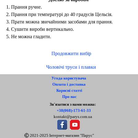
1. Прання ручне.
2. Прання при температурі до 40 градусів Цельсія.
3. Прати можна звичайними засобами для прання.
4. Сушити вироби вертикально.
5. Не можна гладити.
Продовжити вибір
Чоловічі труси і плавки
Угода користувача
Оплата і доставка
Корисні статті
Про нас
Контакти
Зв'язатися з нами можна:
+38(068)-173-61-33
kontakt@parys.com.ua
2021-2025 Інтернет-магазин "Парус"