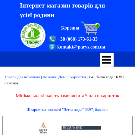
Інтернет-магазин товарів для
усієї родини
Корзина
+38 (068) 173-61-33
kontakt@parys.com.ua
Товари для чоловіків
|
Чоловічі Демі шкарпетки
| тм
"Легка хода"
6392,
бавовна
Мінімальна кількість замовлення 5 пар шкарпеток
Шкарпетки чоловічі "Легка хода" 6397, бавовна