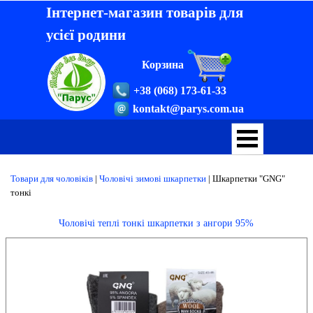
Інтернет-магазин товарів для
усієї родини
Корзина
+38 (068) 173-61-33
kontakt@parys.com.ua
Товари для чоловіків
|
Чоловічі зимові шкарпетки
| Шкарпетки "
GNG
"
тонкі
Чоловічі теплі тонкі шкарпетки з ангори 95%