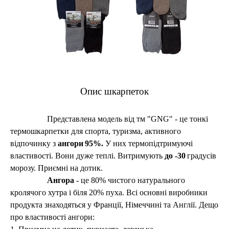
Опис шкарпеток
Представлена модель від тм "GNG" - це тонкі
термошкарпетки для спорта, туризма, активного
відпочинку з
ангори
9
5%
.
У них термопідтримуючі
властивості. Вони дуже теплі. Витримують
до -30
градусі
в
морозу. Приємні на дотик.
Ангора
- це 80% чистого натурального
кролячого хутра і біля 20% пуха. Всі основні виробники
продукта знаходяться у Франції, Німеччині та Англії. Дещо
про властивості ангори: