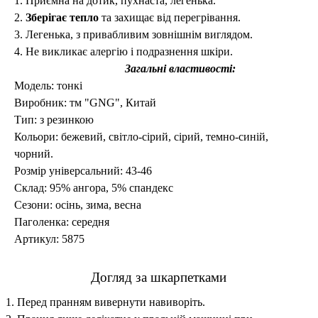
1. Приємна на дотик, пухнаста, легенька.
2.
Зберігає тепло
та захищає від перегрівання.
3. Легенька, з привабливим зовнішнім виглядом.
4.
Не викликає алергію
і подразнення шкіри.
Загальні властивості:
Модель: тонкі
Виробник: тм
"GNG"
, Китай
Тип: з резинкою
Кольори: бежевий, світло-сірий, сірий, темно-синій,
чорний.
Розмір універсальний:
43-46
Склад: 95% ангора
, 5% спандекс
Сезони: осінь, зима, весна
Паголенка: середня
Артикул: 5875
Догляд за шкарпетками
1.
Перед пранням вивернути навиворіть.