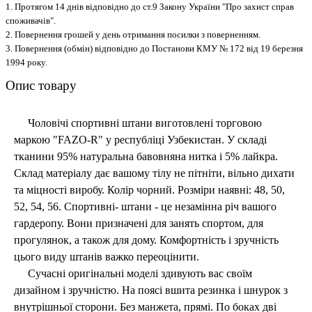
1. Протягом 14 днів відповідно до ст.9 Закону України "Про захист справ
споживачів".
2. Повернення грошей у день отримання посилки з поверненням.
3. Повернення (обмін) відповідно до Постанови КМУ № 172 від 19 березня
1994 року.
Опис товару
Чоловічі спортивні штани виготовлені торговою
маркою
"FAZO-R"
у республіці Узбекистан. У складі
тканини 95% натуральна бавовняна нитка і 5% лайкра.
Склад матеріалу дає вашому тілу не пітніти, вільно дихати
та міцності виробу.
Колір чорний. Розміри наявні: 48, 50,
52, 54, 56. Спортивні
- штани - це незамінна річ вашого
гардеропу. Вони призначені для занять спортом, для
прогулянок, а також для дому. Комфортність і зручність
цього виду штанів важко переоцінити.
Сучасні оригінальні моделі здивують вас своїм
дизайном і зручністю.
На поясі вшита резинка і шнурок з
внутрішньої сторони. Без манжета, прямі. По боках дві