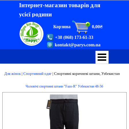
Інтернет-магазин товарів для
усієї родини
Корзина
0,00₴
+38 (068) 173-61-33
kontakt@parys.com.ua
Для жінок
|
Спортивний одяг
|
Спортивні коричневі штани, Узбекистан
Чоловічі спортинні штани "Fazo-R" Узбекистан 48-56