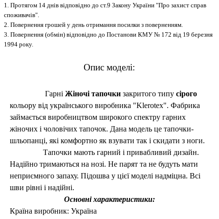
1. Протягом 14 днів відповідно до ст.9 Закону України "Про захист справ
споживачів".
2. Повернення грошей у день отримання посилки з поверненням.
3. Повернення (обмін) відповідно до Постанови КМУ № 172 від 19 березня
1994 року.
Опис моделі:
Гарні
Ж
іночі тапочки
закритого типу
сірого
кольору від українського виробника
"Klerotex"
. Фабрика
займається виробництвом широкого спектру гарних
жіночих і чоловічих тапочок. Дана модель це тапочки-
шльопанці, які комфортно як взувати так і скидати з ноги.
Тапочки мають гарний і привабливий дизайн.
Надійно тримаються на нозі. Не парят та не будуть мати
неприємного запаху.
Підошва у цієї моделі надміцна. Всі
шви рівні і надійні.
Основні характеристики:
Країна виробник: Україна