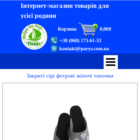
Інтернет-магазин товарів для
усієї родини
Корзина
0,00₴
+38 (068) 173-61-33
kontakt@parys.com.ua
Закриті сірі фетрові жіночі тапочки