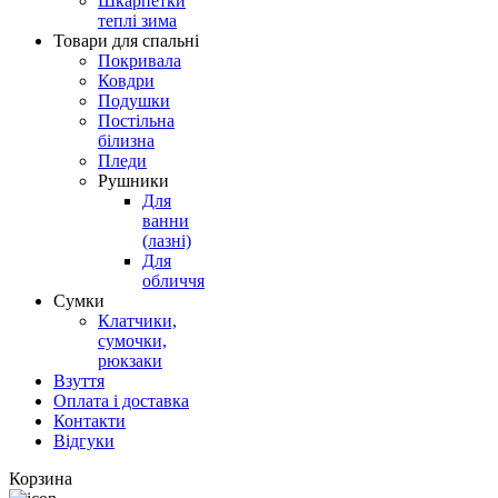
Шкарпетки
теплі зима
Товари для спальні
Покривала
Ковдри
Подушки
Постільна
білизна
Пледи
Рушники
Для
ванни
(лазні)
Для
обличчя
Сумки
Клатчики,
сумочки,
рюкзаки
Взуття
Оплата і доставка
Контакти
Відгуки
Корзина