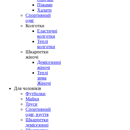
Піжами
Халати
Спортивний
одяг
Колготки
Еластичні
колготки
Теплі
колготки
Шкарпетки
жіночі
Демісезонні
жіночі
Теплі
зима
Жіночі
Для чоловіків
Футболки
Майки
Труси
Спортивний
одяг, взуття
Шкарпетки
демісезонні