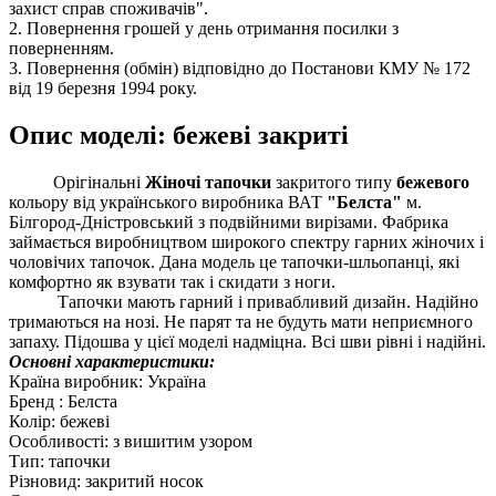
захист справ споживачів".
2. Повернення грошей у день отримання посилки з
поверненням.
3. Повернення (обмін) відповідно до Постанови КМУ № 172
від 19 березня 1994 року.
Опис моделі: бежеві закриті
Орігінальні
Ж
іночі тапочки
закритого типу
бежевого
кольору від українського виробника ВАТ
"Белста"
м.
Білгород-Дністровський з подвійними вирізами. Фабрика
займається виробництвом широкого спектру гарних жіночих і
чоловічих тапочок. Дана модель це тапочки-шльопанці, які
комфортно як взувати так і скидати з ноги.
Тапочки мають гарний і привабливий дизайн. Надійно
тримаються на нозі. Не парят та не будуть мати неприємного
запаху. Підошва у цієї моделі надміцна. Всі шви рівні і надійні.
Основні характеристики:
Країна виробник: Україна
Бренд : Белста
Колір: бежеві
Особливості: з вишитим узором
Тип: тапочки
Різновид: закритий носок