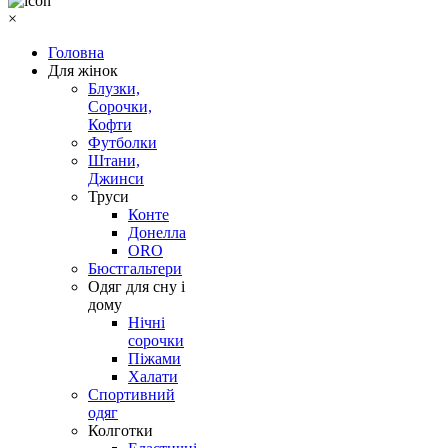
×
Головна
Для жінок
Блузки,
Сорочки,
Кофти
Футболки
Штани,
Джинси
Труси
Конте
Донелла
ORO
Бюстгальтери
Одяг для сну і
дому
Нічні
сорочки
Піжами
Халати
Спортивний
одяг
Колготки