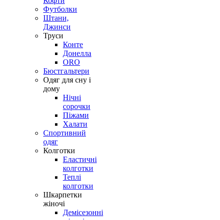
Кофти
Футболки
Штани,
Джинси
Труси
Конте
Донелла
ORO
Бюстгальтери
Одяг для сну і
дому
Нічні
сорочки
Піжами
Халати
Спортивний
одяг
Колготки
Еластичні
колготки
Теплі
колготки
Шкарпетки
жіночі
Демісезонні