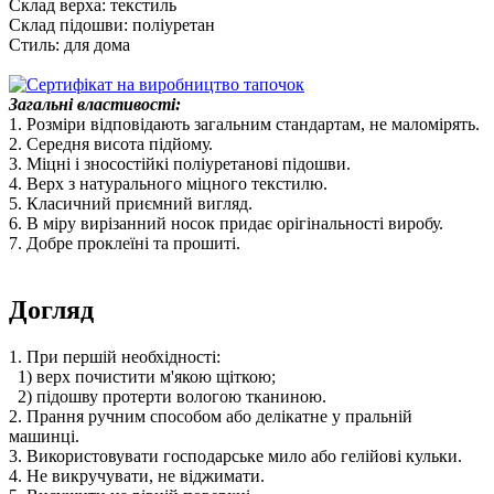
Склад верха: текстиль
Склад підошви: поліуретан
Стиль: для дома
Загальні властивості:
1. Розміри відповідають загальним стандартам, не маломірять.
2. Середня висота підйому.
3. Міцні і зносостійкі поліуретанові підошви.
4. Верх з натурального міцного текстилю.
5. Класичний приємний вигляд.
6. В міру вирізанний носок придає орігінальності виробу.
7.
Добре проклеїні та прошиті.
Догляд
1. При першій необхідності:
1) верх почистити м'якою щіткою;
2) підошву протерти вологою тканиною.
2. Прання ручним способом або делікатне у пральній
машинці.
3. Використовувати господарське мило або гелійові кульки.
4. Не викручувати, не віджимати.