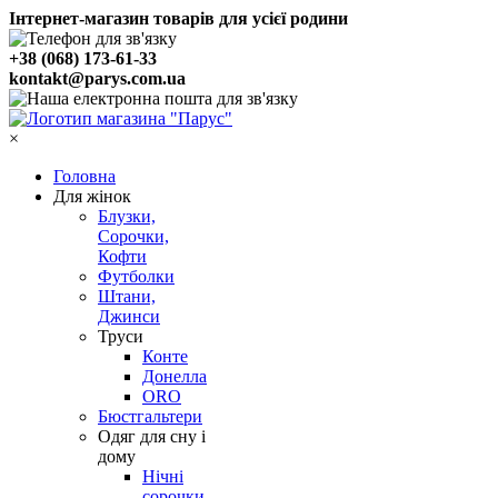
Інтернет-магазин товарів для усієї родини
+38 (068) 173-61-33
kontakt@parys.com.ua
×
Головна
Для жінок
Блузки,
Сорочки,
Кофти
Футболки
Штани,
Джинси
Труси
Конте
Донелла
ORO
Бюстгальтери
Одяг для сну і
дому
Нічні
сорочки