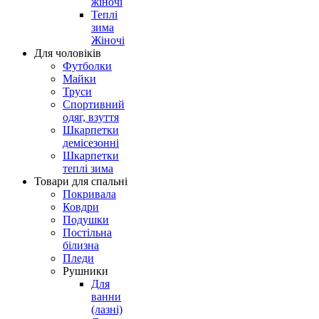
жіночі
Теплі
зима
Жіночі
Для чоловіків
Футболки
Майки
Труси
Спортивний
одяг, взуття
Шкарпетки
демісезонні
Шкарпетки
теплі зима
Товари для спальні
Покривала
Ковдри
Подушки
Постільна
білизна
Пледи
Рушники
Для
ванни
(лазні)