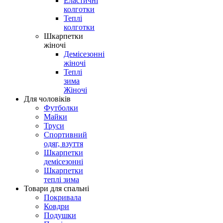
Еластичні
колготки
Теплі
колготки
Шкарпетки
жіночі
Демісезонні
жіночі
Теплі
зима
Жіночі
Для чоловіків
Футболки
Майки
Труси
Спортивний
одяг, взуття
Шкарпетки
демісезонні
Шкарпетки
теплі зима
Товари для спальні
Покривала
Ковдри
Подушки