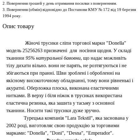
2. Повернення грошей у день отримання посилки з поверненням.
3. Повернення (обмін) відповідно до Постанови КМУ № 172 від 19 березня
1994 року.
Опис товару
Жіночі трусики сліпи торгової марки "Donella"
модель 25256263 призначені для носіння щодня. У складі
тканини
95% натуральної бавовни
, що надає можливіть
тілу дихати вільно. вони не парять, не розтягуються і не
збігаються при пранні. Шви зроблені і обробленні на
якісному високоточному обладнанні, тому вони рівненькі і
акуратні. Оберложка плоска, виконана еластичними
нитками. В верху і біля ніжок в трусиках використана
еластична резинка, яка зашита у тасьму з основної
тканини. Носити такі трусики дуже зручно.
Турецька компанія "Lara Tekstil", яка заснована у
2002 році, виготовляє свою продукцію за торговими
марками: "Donella", "Doni", "Desna", "Emperador".