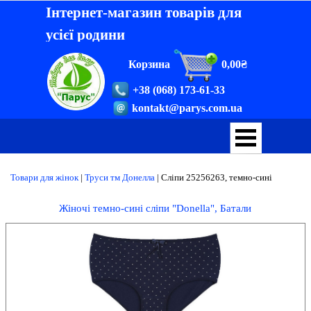
Інтернет-магазин товарів для
усієї родини
Корзина
0,00₴
+38 (068) 173-61-33
kontakt@parys.com.ua
Товари для жінок
|
Труси тм Донелла
| Сліпи
25256263, темно-сині
Жіночі темно-сині сліпи "Donella", Батали