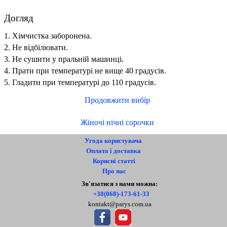
Догляд
1. Хімчистка заборонена.
2. Не відбілювати.
3. Не сушити у пральній машинці.
4. Прати при температурі не вище 40 градусів.
5. Гладити при температурі до 110 градусів.
Продовжити вибір
Жіночі нічні сорочки
Угода користувача
Оплата і доставка
Корисні статті
Про нас
Контакти
Зв'язатися з нами можна:
+38(068)-173-61-33
kontakt@parys.com.ua