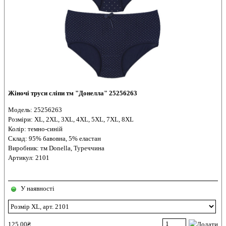
Жіночі труси сліпи тм "Донелла" 25256263
Модель: 25256263
Розміри: ХL, 2ХL, 3ХL, 4ХL, 5ХL, 7ХL, 8ХL
Колір: темно-синій
Склад: 95% бавовна, 5% еластан
Виробник: тм Donella, Туреччина
Артикул: 2101
У наявності
125,00₴