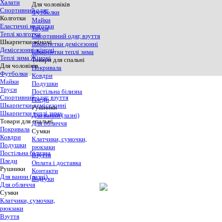
Халати
Для чоловіків
Спортивний одяг
Футболки
Колготки
Майки
Еластичні колготки
Труси
Теплі колготки
Спортивний одяг, взуття
Шкарпетки жіночі
Шкарпетки демісезонні
Демісезонні жіночі
Шкарпетки теплі зима
Теплі зима Жіночі
Товари для спальні
Для чоловіків
Покривала
Футболки
Ковдри
Майки
Подушки
Труси
Постільна білизна
Спортивний одяг, взуття
Пледи
Шкарпетки демісезонні
Рушники
Шкарпетки теплі зима
Для ванни (лазні)
Товари для спальні
Для обличчя
Покривала
Сумки
Ковдри
Клатчики, сумочки,
Подушки
рюкзаки
Постільна білизна
Взуття
Пледи
Оплата і доставка
Рушники
Контакти
Для ванни (лазні)
Відгуки
Для обличчя
Сумки
Корзина
0,00₴
Клатчики, сумочки,
рюкзаки
Взуття