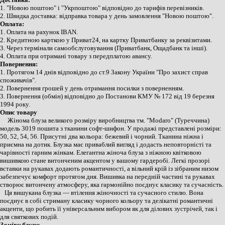
1. "Новою поштою" і "Укрпоштою" відповідно до тарифів перевізників.
2. Швидка доставка: відправка товара у день замовлення "Новою поштою".
Оплата:
1. Оплата на рахунок IBAN.
2. Кредитною карткою у Приват24, на картку Приватбанку за реквізитами.
3. Через термінали самообслуговування (Приватбанк, Ощадбанк та інші).
4. Оплата при отримані товару з передплатою авансу.
Повернення:
1. Протягом 14 днів відповідно до ст.9 Закону України "Про захист справ
споживачів".
2. Повернення грошей у день отримання посилки з поверненням.
3. Повернення (обмін) відповідно до Постанови КМУ № 172 від 19 березня
1994 року.
Опис товару
Жінома блуза великого розміру виробництва тм. "Modaro" (Туреччина)
модель 3019 пошита з тканини софт-шифон.
У продажі представлені розміри:
50, 52, 54, 56. Присутні два кольора: бежевий і чорний. Тканина
ніжна і
приємна на дотик.
Блузка має приваблий вигляд і додасть неповторністі та
чарівності гарним жінкам. Е
легантна жіноча блуза з ніжною квітковою
вишивкою стане витонченим акцентом у вашому гардеробі. Легкі прозорі
вставки на рукавах додають романтичності, а вільний крій із зібраним низом
забезпечує комфорт протягом дня. Вишивка на передній частині та рукавах
створює витончену атмосферу, яка гармонійно поєднує класику та сучасність.
Ця вишукана блузка — втілення жіночності та сучасного стилю. Вона
поєднує в собі стриману класику чорного кольору та делікатні романтичні
акценти, що робить її універсальним вибором як для ділових зустрічей, так і
для святкових подій.
Заміри блузи: