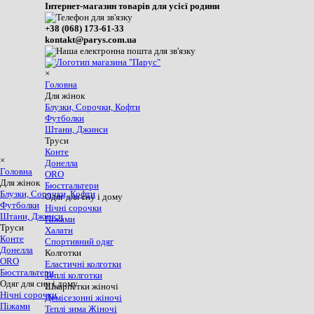
Інтернет-магазин товарів для усієї родини
+38 (068) 173-61-33
kontakt@parys.com.ua
×
Головна
Для жінок
Блузки, Сорочки, Кофти
Футболки
Штани, Джинси
Труси
Конте
×
Донелла
Головна
ORO
Для жінок
Бюстгальтери
Блузки, Сорочки, Кофти
Одяг для сну і дому
Футболки
Нічні сорочки
Штани, Джинси
Піжами
Труси
Халати
Конте
Спортивний одяг
Донелла
Колготки
ORO
Еластичні колготки
Бюстгальтери
Теплі колготки
Одяг для сну і дому
Шкарпетки жіночі
Нічні сорочки
Демісезонні жіночі
Піжами
Теплі зима Жіночі