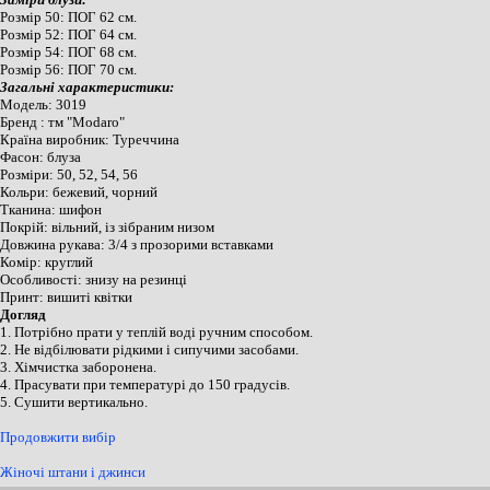
Розмір 50: ПОГ 62 см.
Розмір 52: ПОГ 64 см.
Розмір 54: ПОГ 68 см.
Розмір 56: ПОГ 70 см.
Загальні характеристики:
Модель: 3019
Бренд : тм "Modaro"
Країна виробник: Туреччина
Фасон: блуза
Розміри: 50, 52, 54, 56
Кольри: бежевий, чорний
Тканина: шифон
Покрій: вільний, із зібраним низом
Довжина рукава: 3/4 з прозорими вставками
Комір: круглий
Особливості: знизу на резинці
Принт: вишиті квітки
Догляд
1. П
отрібно прати у теплій воді ручним способом.
2.
Не відбілювати рідкими і сипучими засобами.
3. Хімчистка заборонена.
4. Прасувати при температурі до 150 градусів.
5. Сушити вертикально.
Продовжити вибір
Жіночі штани і джинси