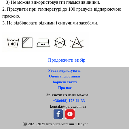
3) Не можна використовувати плямовивідники.
2. Прасувати при температурі до 100 градусів відпарюючою
праскою.
3. Не відбілювати рідкими і сипучими засобами.
Продовжити вибір
Угода користувача
Оплата і доставка
Корисні статті
Про нас
Контакти
Зв'язатися з нами можна:
+38(068)-173-61-33
kontakt@parys.com.ua
2021-2025 Інтернет-магазин "Парус"