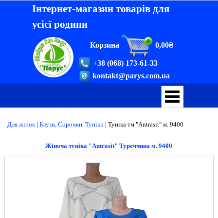
Інтернет-магазин товарів для
усієї родини
Корзина
0,00₴
+38 (068) 173-61-33
kontakt@parys.com.ua
Для жінок
|
Блузи, Сорочки, Туніки
|
Туніка тм "Antrasit" м. 9400
Жіноча туніка "Antrasit" Туреччина м. 9400