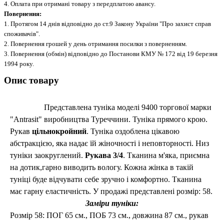
4. Оплата при отримані товару з передплатою авансу.
Повернення:
1. Протягом 14 днів відповідно до ст.9 Закону України "Про захист справ
споживачів".
2. Повернення грошей у день отримання посилки з поверненням.
3. Повернення (обмін) відповідно до Постанови КМУ № 172 від 19 березня
1994 року.
Опис товару
Представлена туніка моделі 9400 торгової марки
"Antrasit" виробництва Туреччини.
Туніка прямого крою.
Рукав
цільнокройний
. Туніка оздоблена цікавою
абстракцією, яка надає їй жіночності і неповторності. Низ
туніки заокруглений.
Рукава 3/4
. Тканина м'яка, приємна
на дотик,гарно виводить вологу. Кожна жінка в такій
туніці буде відчувати себе зручно і комфортно. Тканина
має гарну
еластичність
.
У продажі представлені розмір:
58.
Заміри туніки:
Розмір 58: ПОГ 65 см., ПОБ 73 см., довжина 87 см., рукав