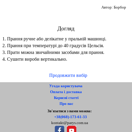
Автор: Борбор
Догляд
1.
Прання ручне або делікатне у пральній машинці.
2. Прання при температурі до 40 градусів Цельсія.
3.
Прати можна звичайними засобами для прання.
4.
Сушити вироби вертикально.
Продовжити вибір
Угода користувача
Оплата і доставка
Корисні статті
Про нас
Контакти
Зв'язатися з нами можна:
+38(068)-173-61-33
kontakt@parys.com.ua