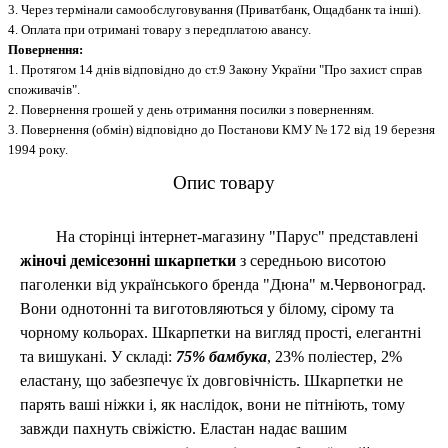
3. Через термінали самообслуговування (Приватбанк, Ощадбанк та інші).
4. Оплата при отримані товару з передплатою авансу.
Повернення:
1. Протягом 14 днів відповідно до ст.9 Закону України "Про захист справ
споживачів".
2. Повернення грошей у день отримання посилки з поверненням.
3. Повернення (обмін) відповідно до Постанови КМУ № 172 від 19 березня
1994 року.
Опис товару
На сторінці інтернет-магазину "Парус" представлені
жіночі демісезонні шкарпетки
з середньою висотою
паголенки від українського бренда "Дюна" м.Червоноград.
Вони однотонні та виготовляються у білому, сірому та
чорному кольорах. Шкарпетки на вигляд прості, елегантні
та вишукані.
У складі:
75% бамбука
,
23
% поліестер, 2%
еластану, що забезпечує їх довговічність. Шкарпетки не
парять ваші ніжки і, як наслідок, вони не пітніють, тому
завжди пахнуть свіжістю.
Еластан надає вашим