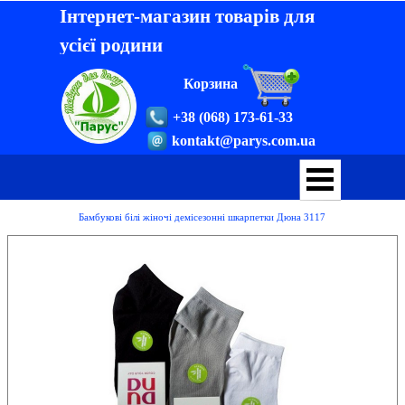
Інтернет-магазин товарів для
усієї родини
Корзина
+38 (068) 173-61-33
kontakt@parys.com.ua
Бамбукові білі жіночі демісезонні шкарпетки Дюна 3117