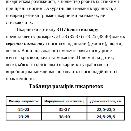
шкарпеткам розтяжності, а поліестер робить їх стійкими
при прані і носінні. Акуратні шви надають зручності, а
помірна резинка тримає шкарпетки на ніжках, не
стискаючи їх.
Шкарпетки артиклу
3117
білого кольору
представлені у розмірах: 21-23 (35-37) і 23-25 (38-40) мають
середню паголенку
і носяться під штани (джинси), шорти,
лосіни. Вони повсякденні і можуть одягатися у різне
взуття: кросівки, кеди та мокасіни. Приємні на дотик,
легкі, м'ягкі та орігінальні шкарпетки українського
виробництва завжди вас порадують своєю надійністю і
практичністю.
Таблиця розмірів шкарпеток