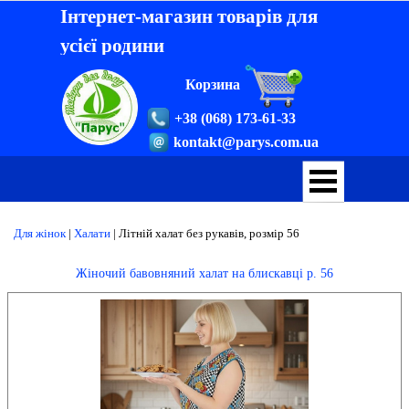
Інтернет-магазин товарів для
усієї родини
Корзина
+38 (068) 173-61-33
kontakt@parys.com.ua
Для жінок
|
Халати
|
Літній халат без рукавів, розмір 56
Жіночий бавовняний халат на блискавці р. 56