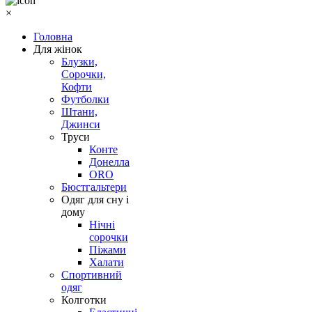
×
Головна
Для жінок
Блузки,
Сорочки,
Кофти
Футболки
Штани,
Джинси
Труси
Конте
Донелла
ORO
Бюстгальтери
Одяг для сну і
дому
Нічні
сорочки
Піжами
Халати
Спортивний
одяг
Колготки