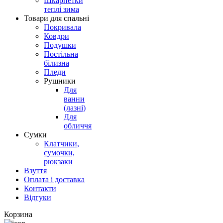
Шкарпетки
теплі зима
Товари для спальні
Покривала
Ковдри
Подушки
Постільна
білизна
Пледи
Рушники
Для
ванни
(лазні)
Для
обличчя
Сумки
Клатчики,
сумочки,
рюкзаки
Взуття
Оплата і доставка
Контакти
Відгуки
Корзина