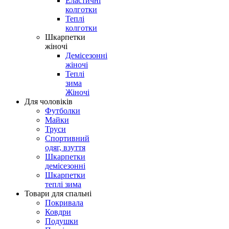
Еластичні
колготки
Теплі
колготки
Шкарпетки
жіночі
Демісезонні
жіночі
Теплі
зима
Жіночі
Для чоловіків
Футболки
Майки
Труси
Спортивний
одяг, взуття
Шкарпетки
демісезонні
Шкарпетки
теплі зима
Товари для спальні
Покривала
Ковдри
Подушки