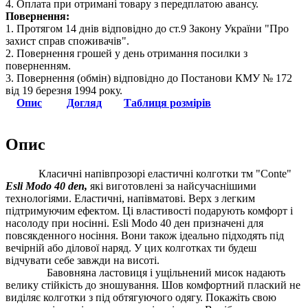
4. Оплата при отримані товару з передплатою авансу.
Повернення:
1. Протягом 14 днів відповідно до ст.9 Закону України "Про
захист справ споживачів".
2. Повернення грошей у день отримання посилки з
поверненням.
3. Повернення (обмін) відповідно до Постанови КМУ № 172
від 19 березня 1994 року.
Опис
Догляд
Таблиця розмірів
Опис
Класичні напівпрозорі еластичні колготки тм "Conte"
Esli Modo 40 den,
які виготовлені за найсучаснішими
технологіями. Еластичні, напівматові. Верх з легким
підтримуючим ефектом. Ці властивості подарують комфорт і
насолоду при носінні.
Esli Modo
4
0 ден призначені для
повсякденного носіння. Вони також ідеально підходять під
вечірній або ділової наряд. У цих колготках ти будеш
відчувати себе завжди на висоті.
Бавовняна ластовиця і ущільнений мисок надають
велику стійкість до зношування. Шов
к
омфортний плаский не
виділяє колготки з під обтягуючого одягу.
Покажіть свою