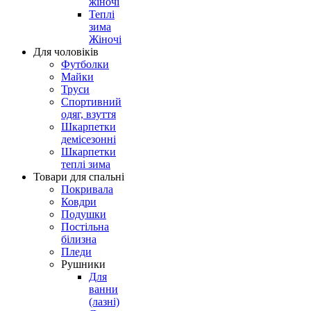
жіночі
Теплі
зима
Жіночі
Для чоловіків
Футболки
Майки
Труси
Спортивний
одяг, взуття
Шкарпетки
демісезонні
Шкарпетки
теплі зима
Товари для спальні
Покривала
Ковдри
Подушки
Постільна
білизна
Пледи
Рушники
Для
ванни
(лазні)