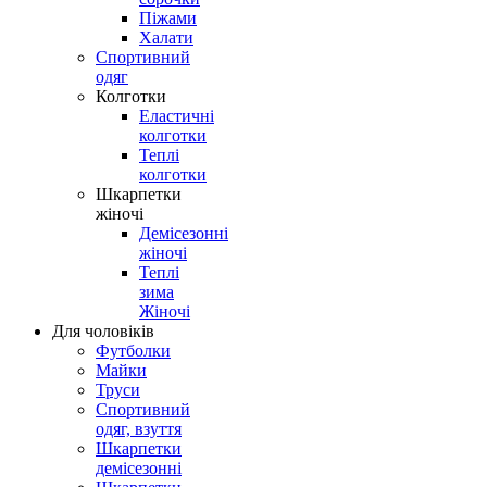
Піжами
Халати
Спортивний
одяг
Колготки
Еластичні
колготки
Теплі
колготки
Шкарпетки
жіночі
Демісезонні
жіночі
Теплі
зима
Жіночі
Для чоловіків
Футболки
Майки
Труси
Спортивний
одяг, взуття
Шкарпетки
демісезонні