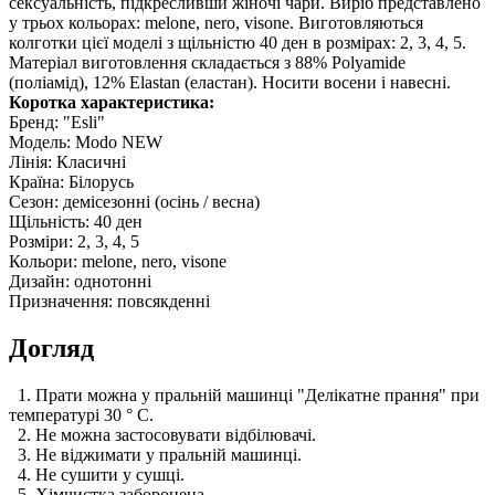
сексуальність, підкресливши жіночі чари.
Виріб представлено
у трьох кольорах: melone, nero, visone.
Виготовляються
колготки цієї моделі з щільністю 40 ден в розмірах: 2, 3, 4, 5.
Матеріал виготовлення складається з 88% Polyamide
(поліамід),
12% Elastan (еластан).
Носити восени і навесні.
Коротка характеристика:
Бренд: "Esli"
Модель: Modo NEW
Лінія: Класичні
Країна: Білорусь
Сезон: демісезонні (осінь / весна)
Щільність: 40 ден
Розміри: 2, 3, 4, 5
Кольори:
melone, nero, visone
Дизайн: однотонні
Призначення: повсякденні
Догляд
1. Прати можна у пральній машинці "Делікатне прання" при
температурі 30 ° С.
2. Не можна застосовувати відбілювачі.
3. Не віджимати у пральній машинці.
4. Не сушити у сушці.
5. Хімчистка заборонена.