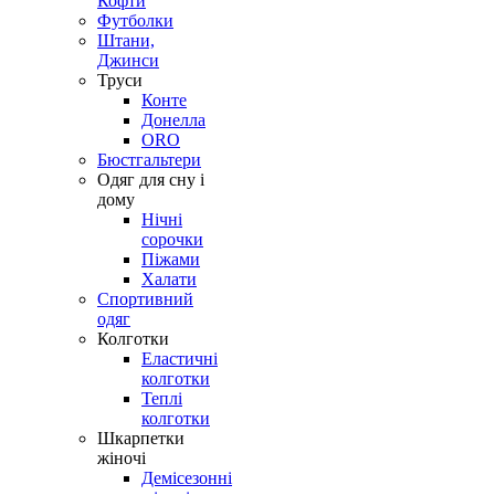
Кофти
Футболки
Штани,
Джинси
Труси
Конте
Донелла
ORO
Бюстгальтери
Одяг для сну і
дому
Нічні
сорочки
Піжами
Халати
Спортивний
одяг
Колготки
Еластичні
колготки
Теплі
колготки
Шкарпетки
жіночі
Демісезонні