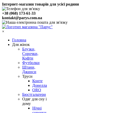
Інтернет-магазин товарів для усієї родини
+38 (068) 173-61-33
kontakt@parys.com.ua
×
Головна
Для жінок
Блузки,
Сорочки,
Кофти
Футболки
Штани,
Джинси
Труси
Конте
Донелла
ORO
Бюстгальтери
Одяг для сну і
дому
Нічні
сорочки