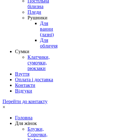
Постільна
білизна
Пледи
Рушники
Для
ванни
(лазні)
Для
обличчя
Сумки
Клатчики,
сумочки,
рюкзаки
Взуття
Оплата і доставка
Контакти
Відгуки
Перейти до контакту
×
Головна
Для жінок
Блузки,
Сорочки,