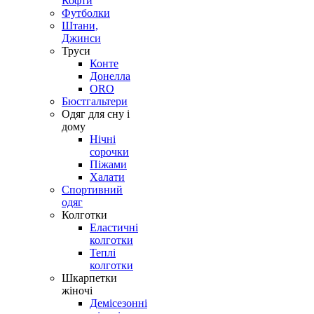
Кофти
Футболки
Штани,
Джинси
Труси
Конте
Донелла
ORO
Бюстгальтери
Одяг для сну і
дому
Нічні
сорочки
Піжами
Халати
Спортивний
одяг
Колготки
Еластичні
колготки
Теплі
колготки
Шкарпетки
жіночі
Демісезонні