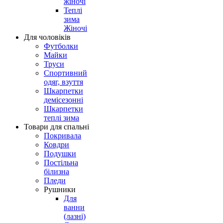
жіночі
Теплі
зима
Жіночі
Для чоловіків
Футболки
Майки
Труси
Спортивний
одяг, взуття
Шкарпетки
демісезонні
Шкарпетки
теплі зима
Товари для спальні
Покривала
Ковдри
Подушки
Постільна
білизна
Пледи
Рушники
Для
ванни
(лазні)