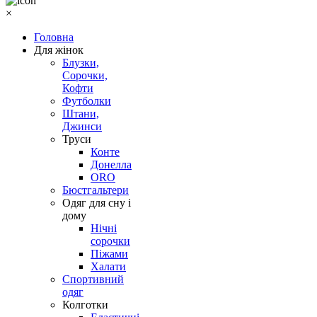
×
Головна
Для жінок
Блузки,
Сорочки,
Кофти
Футболки
Штани,
Джинси
Труси
Конте
Донелла
ORO
Бюстгальтери
Одяг для сну і
дому
Нічні
сорочки
Піжами
Халати
Спортивний
одяг
Колготки