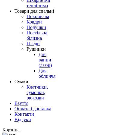
Шкарпетки
теплі зима
Товари для спальні
Покривала
Ковдри
Подушки
Постільна
білизна
Пледи
Рушники
Для
ванни
(лазні)
Для
обличчя
Сумки
Клатчики,
сумочки,
рюкзаки
Взуття
Оплата і доставка
Контакти
Відгуки
Корзина