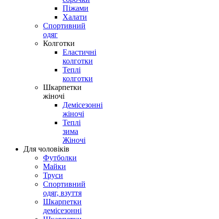
Піжами
Халати
Спортивний
одяг
Колготки
Еластичні
колготки
Теплі
колготки
Шкарпетки
жіночі
Демісезонні
жіночі
Теплі
зима
Жіночі
Для чоловіків
Футболки
Майки
Труси
Спортивний
одяг, взуття
Шкарпетки
демісезонні