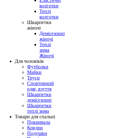
Еластичні
колготки
Теплі
колготки
Шкарпетки
жіночі
Демісезонні
жіночі
Теплі
зима
Жіночі
Для чоловіків
Футболки
Майки
Труси
Спортивний
одяг, взуття
Шкарпетки
демісезонні
Шкарпетки
теплі зима
Товари для спальні
Покривала
Ковдри
Подушки