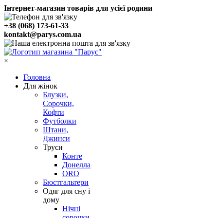
Інтернет-магазин товарів для усієї родини
+38 (068) 173-61-33
kontakt@parys.com.ua
×
Головна
Для жінок
Блузки,
Сорочки,
Кофти
Футболки
Штани,
Джинси
Труси
Конте
Донелла
ORO
Бюстгальтери
Одяг для сну і
дому
Нічні
сорочки