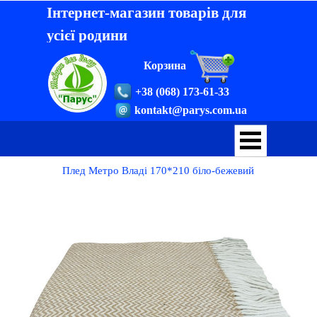
Інтернет-магазин товарів для
усієї родини
Корзина
+38 (068) 173-61-33
kontakt@parys.com.ua
Плед Метро Владі 170*210 біло-бежевий