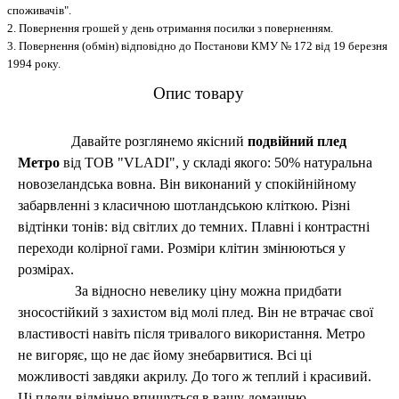
споживачів".
2. Повернення грошей у день отримання посилки з поверненням.
3. Повернення (обмін) відповідно до Постанови КМУ № 172 від 19 березня
1994 року.
Опис товару
Давайте розглянемо якісний
подвійний плед
Метро
від ТОВ "VLADI", у складі якого: 50% натуральна
новозеландська вовна. Він виконаний у спокійнійному
забарвленні з класичною шотландською кліткою. Різні
відтінки тонів: від світлих до темних. Плавні і контрастні
переходи колірної гами. Розміри клітин змінюються у
розмірах.
За відносно невелику ціну можна придбати
зносостійкий з захистом від молі плед. Він не втрачає свої
властивості навіть після тривалого використання. Метро
не вигоряє, що не дає йому знебарвитися. Всі ці
можливості завдяки акрилу. До того ж теплий і красивий.
Ці пледи відмінно впишуться в вашу домашню