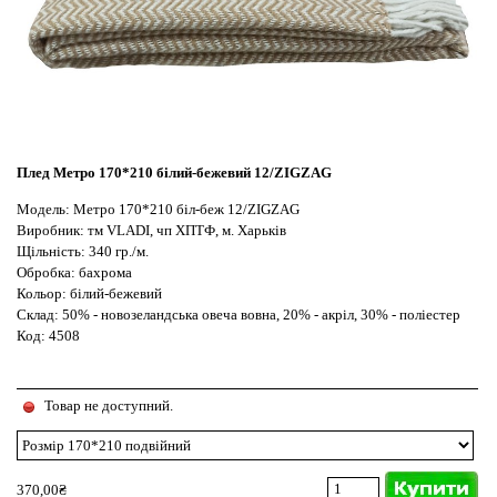
Плед Метро 170*210 білий-бежевий 12/ZIGZAG
Модель: Метро 170*210 біл-беж 12/ZIGZAG
Виробник: тм VLADI, чп ХПТФ, м. Харьків
Щільність: 340 гр./м.
Обробка: бахрома
Кольор: білий-бежевий
Склад: 50% - новозеландська овеча вовна, 20% - акріл, 30% - поліестер
Код: 4508
Товар не доступний.
370,00₴