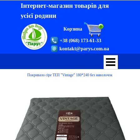
Інтернет-магазин товарів для
усієї родини
Корзина
+38 (068) 173-61-33
kontakt@parys.com.ua
Покривало сіре ТЕП "Vintage" 180*240 без наволочок